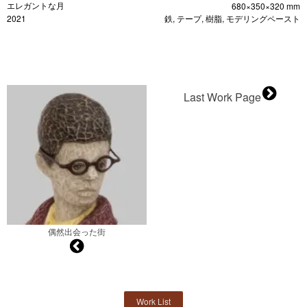
エレガントな月
680×350×320 mm
2021
鉄, テープ, 樹脂, モデリングペースト
Last Work Page
偶然出会った街
Work List