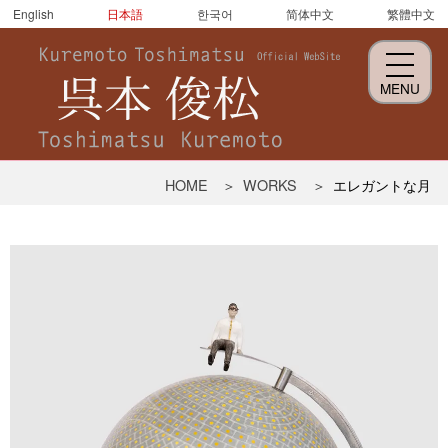
English
日本語
한국어
简体中文
繁體中文
MENU
呉
HOME
WORKS
エレガントな月
本
俊
松