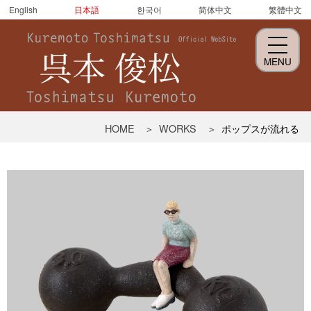
English
日本語
한국어
简体中文
繁體中文
MENU
呉
HOME
WORKS
ポップスが流れる
本
俊
松