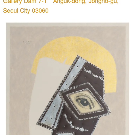
Gallery Dam 7-1 Anguk-dong, Jongno-gu,
Seoul City 03060